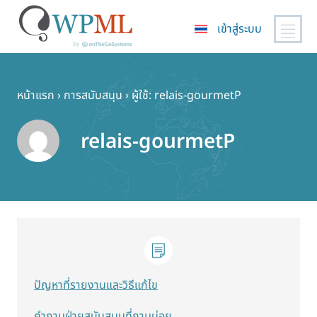
เข้าสู่ระบบ
ข้าม
ไป
ยัง
หน้าแรก
›
การสนับสนุน
›
ผู้ใช้: relais-gourmetP
เนื้อหา
หลัก
relais-gourmetP
ปัญหาที่รายงานและวิธีแก้ไข
คำถามฝ่ายสนับสนุนที่ถามบ่อย