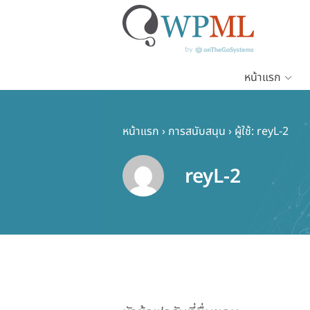
หน้าแรก
ข้าม
ไป
ยัง
หน้าแรก
›
การสนับสนุน
›
ผู้ใช้: reyL-2
เนื้อหา
หลัก
reyL-2