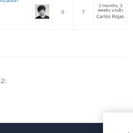
nization
2 months, 3
weeks มาแล้ว
0
7
Carlos Rojas
-2: