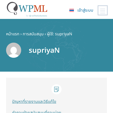
เข้าสู่ระบบ
ข้าม
ไป
ยัง
หน้าแรก
›
การสนับสนุน
›
ผู้ใช้: supriyaN
เนื้อหา
หลัก
supriyaN
ปัญหาที่รายงานและวิธีแก้ไข
คำถามฝ่ายสนับสนุนที่ถามบ่อย