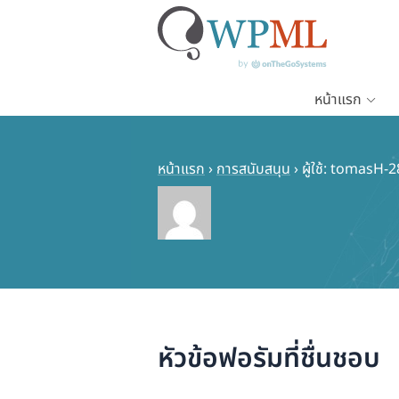
หน้าแรก
ข้าม
ไป
ยัง
หน้าแรก
›
การสนับสนุน
›
ผู้ใช้: tomasH-2
เนื้อหา
หลัก
หัวข้อฟอรัมที่ชื่นชอบ