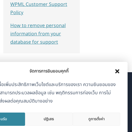
WPML Customer Support
Policy
How to remove personal
information from your
database for support
จัดการการยินยอมคุกกี้
้เพื่อเพิ่มประสิทธิภาพเว็บไซต์และบริการของเรา ความยินยอมของ
เกี่ยวกับ WPML
าสามารถประมวลผลข้อมูล เช่น พฤติกรรมการท่องเว็บ การไม่
่งผลต่อคุณสมบัติบางอย่าง
GDPR และนโยบายความเป็นส่วนตัว
(เปิด
เข้าร่วมทีมของเรา
มรับ
ปฏิเสธ
ดูการตั้งค่า
ใน
(เปิด
(เปิด
(เปิด
หน้าต่าง