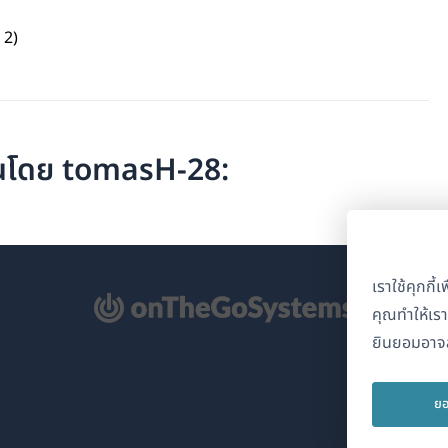
 2)
ียนโดย tomasH-28:
เราใช้คุกกี
ิด
คุณทำให้เร
ยินยอมอาจส
้าต่าง
่)
ยอ