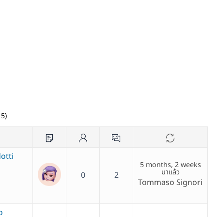
15)
otti
5 months, 2 weeks
มาแล้ว
0
2
Tommaso Signori
o