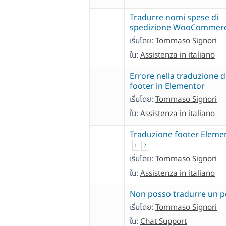
Tradurre nomi spese di
spedizione WooCommer
เริ่มโดย:
Tommaso Signori
ใน:
Assistenza in italiano
Errore nella traduzione d
footer in Elementor
เริ่มโดย:
Tommaso Signori
ใน:
Assistenza in italiano
Traduzione footer Eleme
1
2
เริ่มโดย:
Tommaso Signori
ใน:
Assistenza in italiano
Non posso tradurre un po
เริ่มโดย:
Tommaso Signori
ใน:
Chat Support