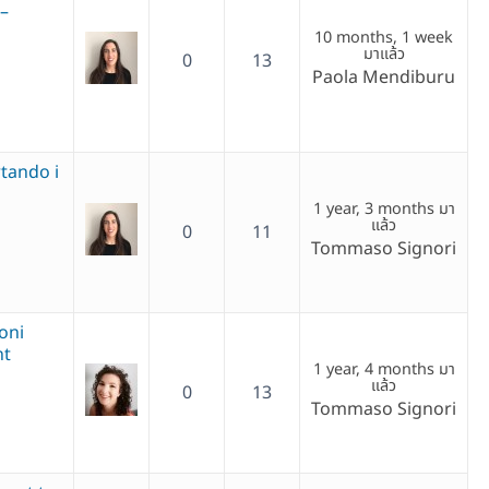
 –
10 months, 1 week
มาแล้ว
0
13
Paola Mendiburu
tando i
1 year, 3 months มา
แล้ว
0
11
Tommaso Signori
oni
nt
1 year, 4 months มา
แล้ว
0
13
Tommaso Signori