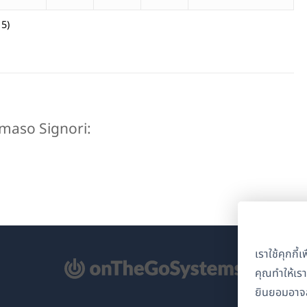
15)
mmaso Signori:
เราใช้คุกกี
ิด
คุณทำให้เร
ยินยอมอาจส
้าต่าง