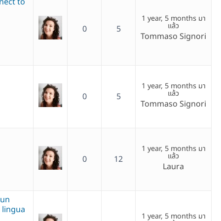
nect to
1 year, 5 months มา
แล้ว
0
5
Tommaso Signori
1 year, 5 months มา
แล้ว
0
5
Tommaso Signori
1 year, 5 months มา
แล้ว
0
12
Laura
 un
 lingua
1 year, 5 months มา