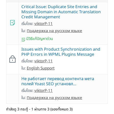
Critical Issue: Duplicate Site Entries and
Missing Domain in Automatic Translation
Credit Management
เริ่มโดย:
viktorP-11
ใน:
Поддержка на русском языке
มีวิธีแก้ปัญหาด่วน
Issues with Product Synchronization and
PHP Errors in WPML Plugins Message
เริ่มโดย:
viktorP-11
ใน:
English Support
Не работает перевод контента мета
полей Yoast SEO установл…
เริ่มโดย:
viktorP-11
ใน:
Поддержка на русском языке
กำลังดู 3 กระทู้ - 1 ผ่านทาง 3 (ของทั้งหมด 3)