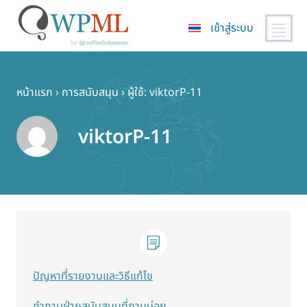
เข้าสู่ระบบ
ข้าม
ไป
ยัง
หน้าแรก
›
การสนับสนุน
›
ผู้ใช้: viktorP-11
เนื้อหา
หลัก
viktorP-11
ปัญหาที่รายงานและวิธีแก้ไข
คำถามฝ่ายสนับสนุนที่ถามบ่อย