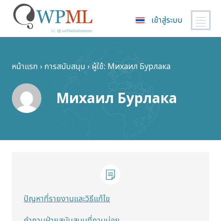
เข้าสู่ระบบ
ข้าม
ไป
ยัง
หน้าแรก
›
การสนับสนุน
›
ผู้ใช้: Михаил Бурлака
เนื้อหา
หลัก
Михаил Бурлака
ปัญหาที่รายงานและวิธีแก้ไข
คำถามฝ่ายสนับสนุนที่ถามบ่อย