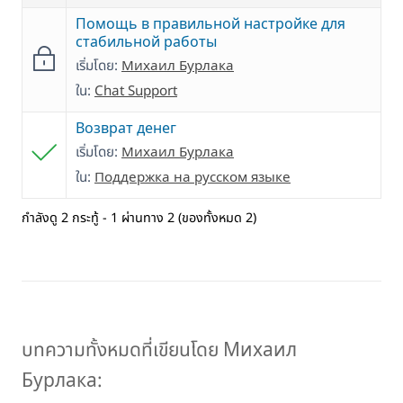
Помощь в правильной настройке для
стабильной работы
เริ่มโดย:
Михаил Бурлака
ใน:
Chat Support
Возврат денег
เริ่มโดย:
Михаил Бурлака
ใน:
Поддержка на русском языке
กำลังดู 2 กระทู้ - 1 ผ่านทาง 2 (ของทั้งหมด 2)
บทความทั้งหมดที่เขียนโดย Михаил
Бурлака: