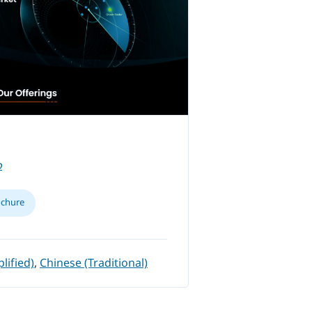
o
ochure
lified)
,
Chinese (Traditional)