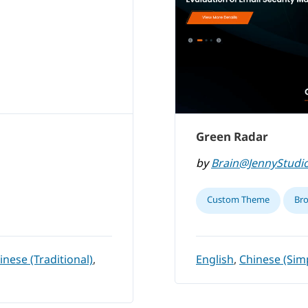
Green Radar
by
Brain@JennyStudi
Custom Theme
Br
inese (Traditional)
,
English
,
Chinese (Simp