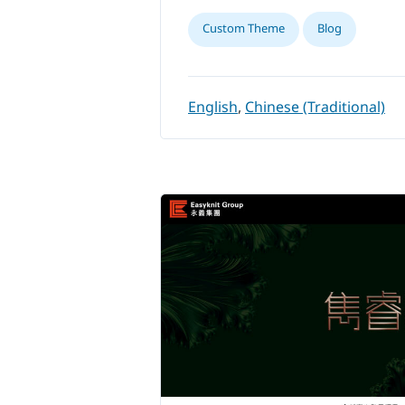
Custom Theme
Blog
English
,
Chinese (Traditional)