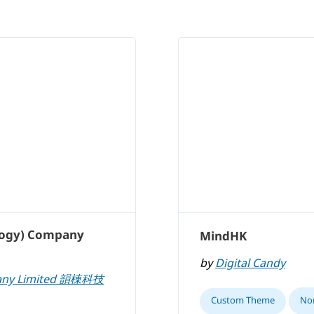
logy) Company
MindHK
by
Digital Candy
pany Limited 韻棟科技
Custom Theme
Non