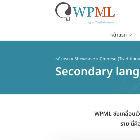
หน้าแรก
ข้าม
ไป
ยัง
หน้าแรก
»
Showcase
» Chinese (Traditiona
เนื้อหา
Secondary lan
หลัก
WPML ขับเคลื่อนเว
ราย
นี่ค