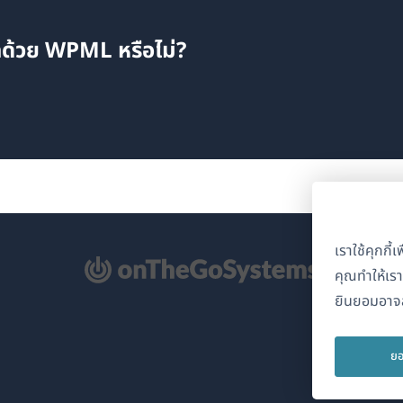
แปลด้วย WPML หรือไม่?
เราใช้คุกกี
ิด
คุณทำให้เร
ยินยอมอาจส
้าต่าง
่)
ยอ