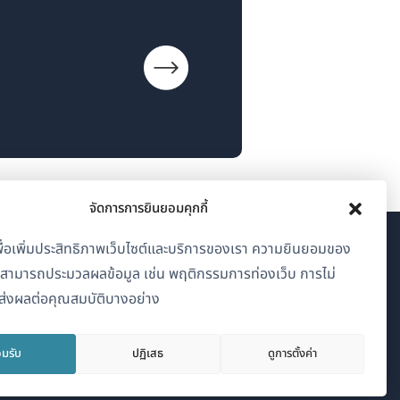
จัดการการยินยอมคุกกี้
้เพื่อเพิ่มประสิทธิภาพเว็บไซต์และบริการของเรา ความยินยอมของ
เกี่ยวกับ WPML
าสามารถประมวลผลข้อมูล เช่น พฤติกรรมการท่องเว็บ การไม่
่งผลต่อคุณสมบัติบางอย่าง
GDPR และนโยบายความเป็นส่วนตัว
(เปิด
เข้าร่วมทีมของเรา
มรับ
ปฏิเสธ
ดูการตั้งค่า
ใน
(เปิด
(เปิด
(เปิด
หน้าต่าง
ใน
ใน
ใน