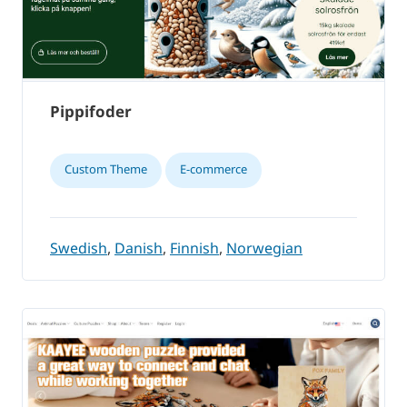
Pippifoder
Custom Theme
E-commerce
Swedish
,
Danish
,
Finnish
,
Norwegian