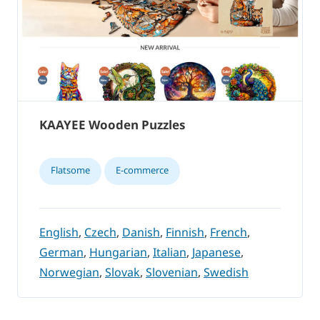
KAAYEE Wooden Puzzles
Flatsome
E-commerce
English
,
Czech
,
Danish
,
Finnish
,
French
,
German
,
Hungarian
,
Italian
,
Japanese
,
Norwegian
,
Slovak
,
Slovenian
,
Swedish