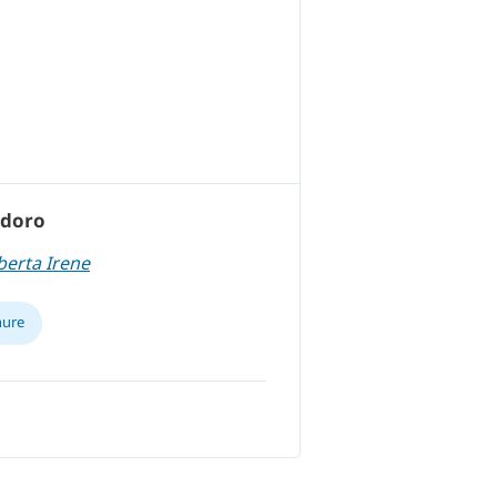
adoro
berta Irene
hure