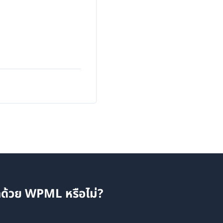
แปลด้วย WPML หรือไม่?