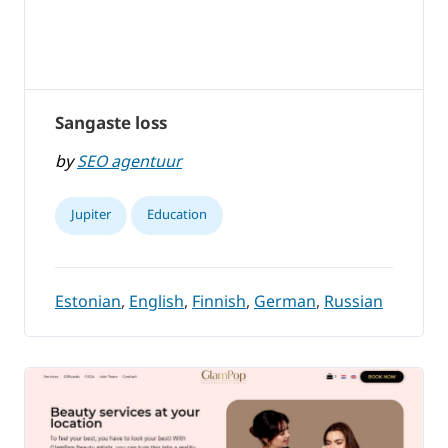
Sangaste loss
by
SEO agentuur
Jupiter
Education
Estonian
,
English
,
Finnish
,
German
,
Russian