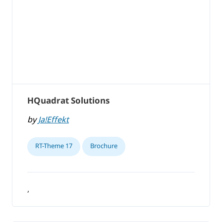
HQuadrat Solutions
by
Ja!Effekt
RT-Theme 17
Brochure
,