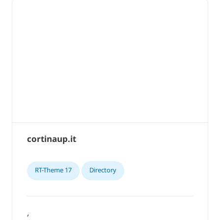
cortinaup.it
RT-Theme 17
Directory
,