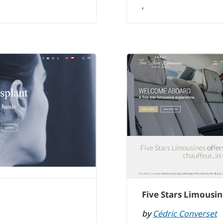
,
Five Stars Limousin
by
Cédric Converset