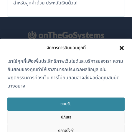
สำหรับลูกค้าด้วย ประหยัดเงินด้วย!
จัดการการยินยอมคุกกี้
เกี่ยวกับ WPML
เราใช้คุกกี้เพื่อเพิ่มประสิทธิภาพเว็บไซต์และบริการของเรา ความ
GDPR และนโยบายความเป็นส่วนตัว
ยินยอมของคุณทำให้เราสามารถประมวลผลข้อมูล เช่น
(เปิด
เข้าร่วมทีมของเรา
พฤติกรรมการท่องเว็บ การไม่ยินยอมอาจส่งผลต่อคุณสมบัติ
ใน
บางอย่าง
(เปิด
(เปิด
(เปิด
หน้าต่าง
ใน
ใน
ใน
ใหม่)
หน้าต่าง
หน้าต่าง
หน้าต่าง
ยอมรับ
ไทย
ใหม่)
ใหม่)
ใหม่)
ปฏิเสธ
(เปิด
© 2026
OnTheGoSystems Limited
ดูการตั้งค่า