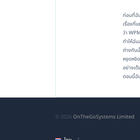
ก่อนที่
เรื่องที
ว่า WPML
ทำให้ฉัน
ต่างกัน
หงุดหงิ
อย่างเต็
ตอนนี้ฉั
(เป
© 2026
OnTheGoSystems Limited
ใน
หน