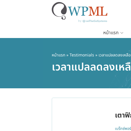
หน้าแรก
ข้าม
ไป
ยัง
หน้าแรก
»
Testimonials
» เวลาแปลลดลงเหลือเพี
เนื้อหา
เวลาแปลลดลงเหลือเ
หลัก
เตาฟิ
เบร็กซ์พอร