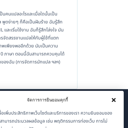
็นคนแปลอะไรและเมื่อใดนั้นเป็น
ูดง่ายๆ ก็คือเป็นฝันร้าย ฉันรู้สึก
เริ่มใช้งาน ฉันก็รู้สึกโล่งใจ มัน
รจัดสรรงานแปลให้กับผู้ใช้ที่แตก
ิภาพเพียงพออีกด้วย นับเป็นความ
 10 ภาษา ตอนนี้ฉันสามารถควบคุมได้
กเวลาของฉัน (การจัดการนักแปล ฯลฯ)
จัดการการยินยอมคุกกี้
เกี่ยวกับ WPML
้เพื่อเพิ่มประสิทธิภาพเว็บไซต์และบริการของเรา ความยินยอมของ
GDPR และนโยบายความเป็นส่วนตัว
าสามารถประมวลผลข้อมูล เช่น พฤติกรรมการท่องเว็บ การไม่
(เปิด
เข้าร่วมทีมของเรา