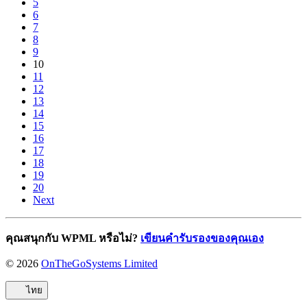
5
6
7
8
9
10
11
12
13
14
15
16
17
18
19
20
Next
คุณสนุกกับ WPML หรือไม่?
เขียนคำรับรองของคุณเอง
© 2026
OnTheGoSystems Limited
(เปิด
ใน
ไทย
หน้าต่าง