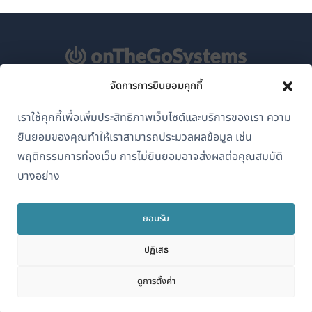
จัดการการยินยอมคุกกี้
เกี่ยวกับ WPML
เราใช้คุกกี้เพื่อเพิ่มประสิทธิภาพเว็บไซต์และบริการของเรา ความ
GDPR และนโยบายความเป็นส่วนตัว
ยินยอมของคุณทำให้เราสามารถประมวลผลข้อมูล เช่น
(เปิด
เข้าร่วมทีมของเรา
พฤติกรรมการท่องเว็บ การไม่ยินยอมอาจส่งผลต่อคุณสมบัติ
ใน
บางอย่าง
(เปิด
(เปิด
(เปิด
หน้าต่าง
ใน
ใน
ใน
ใหม่)
หน้าต่าง
หน้าต่าง
หน้าต่าง
ยอมรับ
ไทย
ใหม่)
ใหม่)
ใหม่)
ปฏิเสธ
(เปิด
© 2026
OnTheGoSystems Limited
ดูการตั้งค่า
ใน
หน้าต่าง