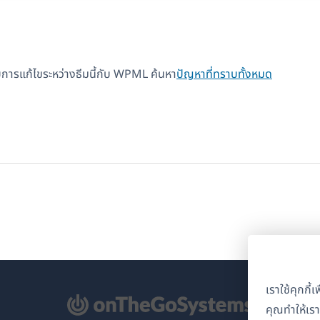
้รับการแก้ไขระหว่างธีมนี้กับ WPML ค้นหา
ปัญหาที่ทราบทั้งหมด
เราใช้คุกกี
ิด
คุณทำให้เร