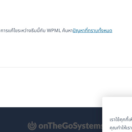
้รับการแก้ไขระหว่างธีมนี้กับ WPML ค้นหา
ปัญหาที่ทราบทั้งหมด
เราใช้คุกกี
ิด
คุณทำให้เร