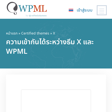
เข้าสู่ระบบ
ข้าม
ไป
ยัง
หน้าแรก
»
Certified themes
» X
เนื้อหา
ความเข้ากันได้ระหว่างธีม X และ
หลัก
WPML