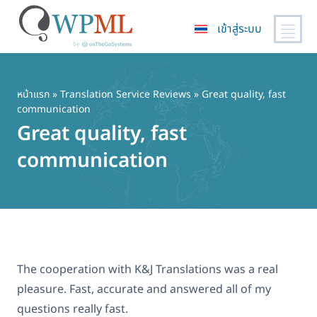
เข้าสู่ระบบ
ข้าม
ไป
ยัง
หน้าแรก
»
Translation Service Reviews
» Great quality, fast
communication
เนื้อหา
Great quality, fast
หลัก
communication
The cooperation with K&J Translations was a real
pleasure. Fast, accurate and answered all of my
questions really fast.