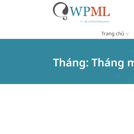
Trang chủ
Chuyển
đến
nội
Tháng:
Tháng 
dung