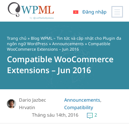
Đăng nhập
Chuyển
đến
nội
Trang chủ
»
Blog WPML – Tin tức và cập nhật cho Plugin đa
dung
ngôn ngữ WordPress
»
Announcements
» Compatible
WooCommerce Extensions – Jun 2016
Compatible WooCommerce
Extensions – Jun 2016
Dario Jazbec
Announcements
,
Hrvatin
Compatibility
Tháng sáu 14th, 2016
2