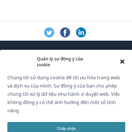
Quản lý sự đồng ý của
cookie
Chúng tôi sử dụng cookie để tối ưu hóa trang web
Về WPML
và dịch vụ của mình. Sự đồng ý của bạn cho phép
GDPR & Chính sách Bảo mật
chúng tôi xử lý dữ liệu như hành vi duyệt web. Việc
(mở
Tham gia đội ngũ của chúng tôi
không đồng ý có thể ảnh hưởng đến một số tính
trong
năng.
(mở
(mở
(mở
cửa
trong
trong
trong
sổ
cửa
cửa
cửa
Chấp nhận