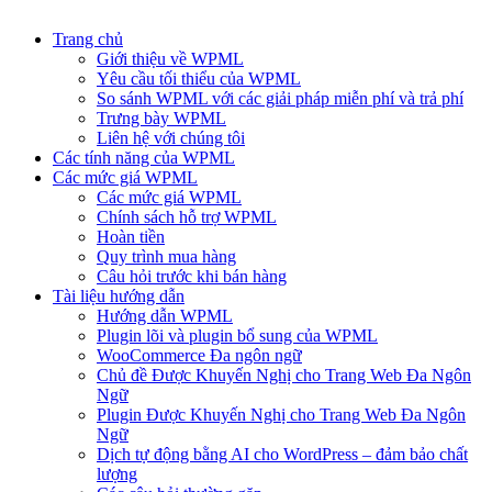
Trang chủ
Giới thiệu về WPML
Yêu cầu tối thiểu của WPML
So sánh WPML với các giải pháp miễn phí và trả phí
Trưng bày WPML
Liên hệ với chúng tôi
Các tính năng của WPML
Các mức giá WPML
Các mức giá WPML
Chính sách hỗ trợ WPML
Hoàn tiền
Quy trình mua hàng
Câu hỏi trước khi bán hàng
Tài liệu hướng dẫn
Hướng dẫn WPML
Plugin lõi và plugin bổ sung của WPML
WooCommerce Đa ngôn ngữ
Chủ đề Được Khuyến Nghị cho Trang Web Đa Ngôn
Ngữ
Plugin Được Khuyến Nghị cho Trang Web Đa Ngôn
Ngữ
Dịch tự động bằng AI cho WordPress – đảm bảo chất
lượng