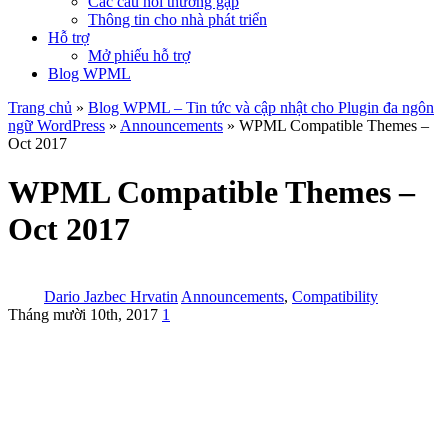
Các câu hỏi thường gặp
Thông tin cho nhà phát triển
Hỗ trợ
Mở phiếu hỗ trợ
Blog WPML
Trang chủ
»
Blog WPML – Tin tức và cập nhật cho Plugin đa ngôn
ngữ WordPress
»
Announcements
» WPML Compatible Themes –
Oct 2017
WPML Compatible Themes –
Oct 2017
Dario Jazbec Hrvatin
Announcements
,
Compatibility
Tháng mười 10th, 2017
1