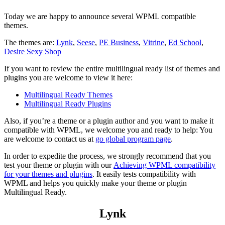
Today we are happy to announce several WPML compatible
themes.
The themes are:
Lynk
,
Seese
,
PE Business
,
Vitrine
,
Ed School
,
Desire Sexy Shop
If you want to review the entire multilingual ready list of themes and
plugins you are welcome to view it here:
Multilingual Ready Themes
Multilingual Ready Plugins
Also, if you’re a theme or a plugin author and you want to make it
compatible with WPML, we welcome you and ready to help: You
are welcome to contact us at
go global program page
.
In order to expedite the process, we strongly recommend that you
test your theme or plugin with our
Achieving WPML compatibility
for your themes and plugins
. It easily tests compatibility with
WPML and helps you quickly make your theme or plugin
Multilingual Ready.
Lynk