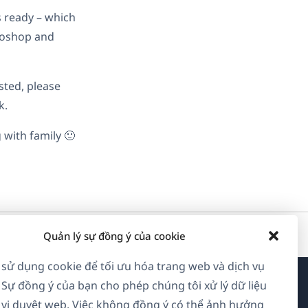
s ready – which
igoshop and
ested, please
k.
 with family 🙂
Quản lý sự đồng ý của cookie
 sử dụng cookie để tối ưu hóa trang web và dịch vụ
 Sự đồng ý của bạn cho phép chúng tôi xử lý dữ liệu
Về WPML
vi duyệt web. Việc không đồng ý có thể ảnh hưởng