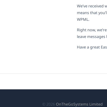
We’ve received w
means that you’l
WPML.
Right now, we’re 
leave messages h
Have a great Eas
(
© 2026
OnTheGoSystems Limited