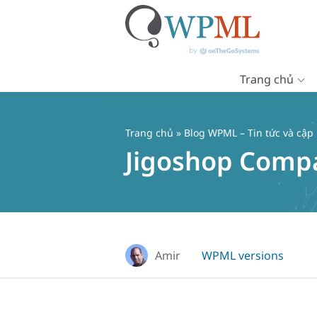
Trang chủ
Chuyển
đến
nội
Trang chủ
»
Blog WPML – Tin tức và cập
dung
Jigoshop Compa
Amir
WPML versions