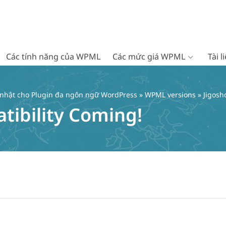
Các tính năng của WPML
Các mức giá WPML
Tài 
 nhật cho Plugin đa ngôn ngữ WordPress
»
WPML versions
» Jigosh
tibility Coming!