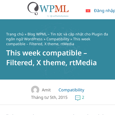
Đăng nhậ
Chuyển
đến
nội
Trang chủ
»
Blog WPML – Tin tức và cập nhật cho Plugin đa
dung
ngôn ngữ WordPress
»
Compatibility
» This week
compatible – Filtered, X theme, rtMedia
This week compatible –
Filtered, X theme, rtMedia
Amit
Compatibility
Tháng tư 5th, 2015
2