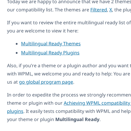
Today we are happy to announce that we have 2 themes 
our compatibility list. The themes are
Filtered
,
X
, the plu
If you want to review the entire multilingual ready list 
you are welcome to view it here:
Multilingual Ready Themes
Multilingual Ready Plugins
Also, if you’re a theme or a plugin author and you want
with WPML, we welcome you and ready to help: You are
us at
go global program page
.
In order to expedite the process we strongly recommend
theme or plugin with our
Achieving WPML compatibility
plugins
. It easily tests compatibility with WPML and hel
your theme or plugin
Multilingual Ready
.