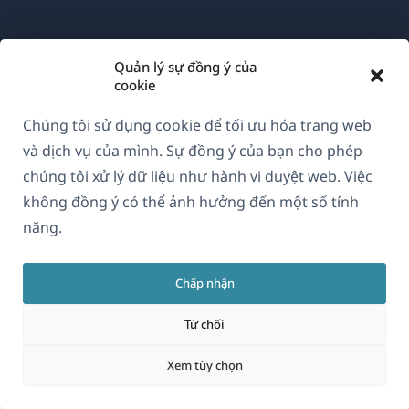
Về WPML
Quản lý sự đồng ý của
GDPR & Chính sách Bảo mật
cookie
(mở
Tham gia đội ngũ của chúng tôi
Chúng tôi sử dụng cookie để tối ưu hóa trang web
trong
(mở
(mở
(mở
và dịch vụ của mình. Sự đồng ý của bạn cho phép
cửa
trong
trong
trong
chúng tôi xử lý dữ liệu như hành vi duyệt web. Việc
sổ
cửa
cửa
cửa
không đồng ý có thể ảnh hưởng đến một số tính
Vietnamese
mới)
sổ
sổ
sổ
năng.
mới)
mới)
mới)
(mở
© 2026
OnTheGoSystems Limited
Chấp nhận
trong
cửa
Từ chối
sổ
mới)
Xem tùy chọn