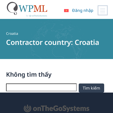
Đăng nhập
Chuyển
đến
nội
Croatia
dung
Contractor country:
Croatia
Không tìm thấy