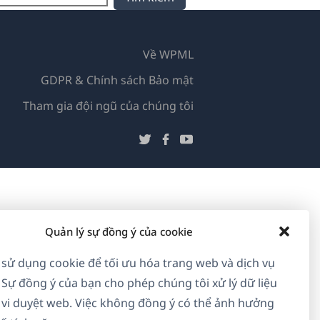
Về WPML
GDPR & Chính sách Bảo mật
(mở
Tham gia đội ngũ của chúng tôi
trong
(mở
(mở
(mở
cửa
trong
trong
trong
sổ
cửa
cửa
cửa
mới)
sổ
sổ
sổ
mới)
mới)
mới)
Quản lý sự đồng ý của cookie
 sử dụng cookie để tối ưu hóa trang web và dịch vụ
 Sự đồng ý của bạn cho phép chúng tôi xử lý dữ liệu
vi duyệt web. Việc không đồng ý có thể ảnh hưởng