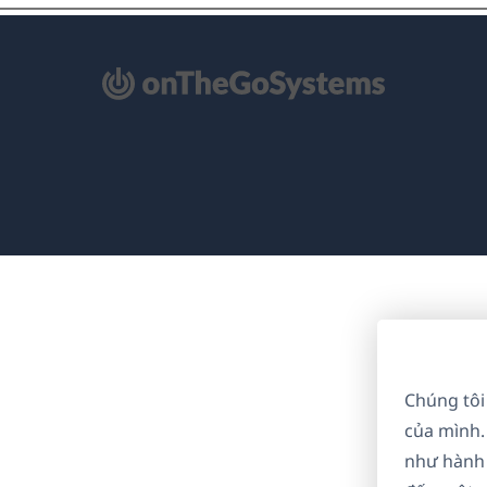
mở
ong
a
i)
Chúng tôi
của mình.
như hành 