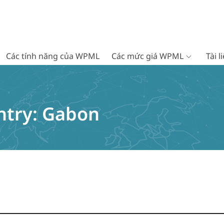
Các tính năng của WPML
Các mức giá WPML
Tài 
ntry:
Gabon