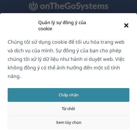
Quản lý sự đồng ý của
Về WPML
cookie
GDPR & Chính sách Bảo mật
Chúng tôi sử dụng cookie để tối ưu hóa trang web
(mở
Tham gia đội ngũ của chúng tôi
và dịch vụ của mình. Sự đồng ý của bạn cho phép
trong
chúng tôi xử lý dữ liệu như hành vi duyệt web. Việc
(mở
(mở
(mở
cửa
không đồng ý có thể ảnh hưởng đến một số tính
trong
trong
trong
sổ
năng.
cửa
cửa
cửa
Vietnamese
mới)
sổ
sổ
sổ
mới)
mới)
mới)
Chấp nhận
(mở
© 2026
OnTheGoSystems Limited
trong
Từ chối
cửa
Xem tùy chọn
sổ
mới)