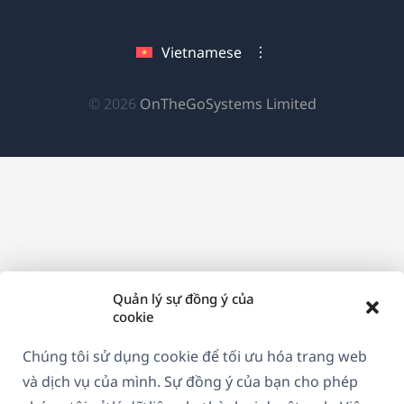
cửa
trong
trong
trong
sổ
cửa
cửa
cửa
Vietnamese
mới)
sổ
sổ
sổ
mới)
mới)
mới)
(mở
© 2026
OnTheGoSystems Limited
trong
cửa
sổ
mới)
Quản lý sự đồng ý của
cookie
Chúng tôi sử dụng cookie để tối ưu hóa trang web
và dịch vụ của mình. Sự đồng ý của bạn cho phép