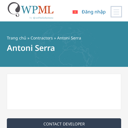
Đăng nhập
Chuyển
đến
nội
Trang chủ
»
Contractors
» Antoni Serra
dung
Antoni Serra
CONTACT DEVELOPER