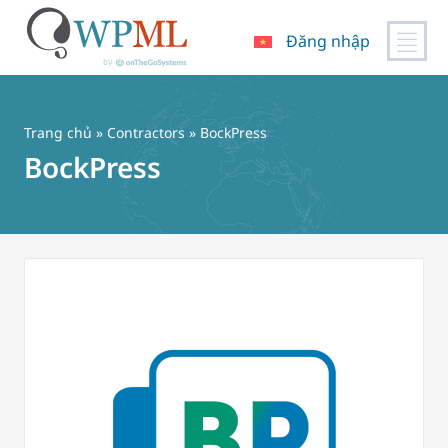
Đăng nhập
Chuyển
đến
nội
Trang chủ
»
Contractors
» BockPress
dung
BockPress