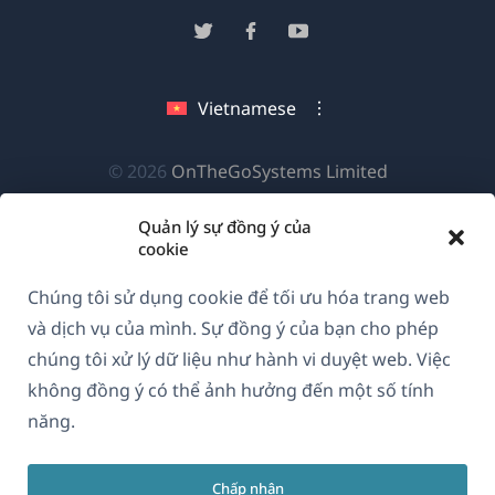
trong
(mở
(mở
(mở
cửa
trong
trong
trong
sổ
cửa
cửa
cửa
Vietnamese
mới)
sổ
sổ
sổ
mới)
mới)
mới)
(mở
© 2026
OnTheGoSystems Limited
trong
Quản lý sự đồng ý của
cửa
cookie
sổ
mới)
Chúng tôi sử dụng cookie để tối ưu hóa trang web
và dịch vụ của mình. Sự đồng ý của bạn cho phép
chúng tôi xử lý dữ liệu như hành vi duyệt web. Việc
không đồng ý có thể ảnh hưởng đến một số tính
năng.
Chấp nhận