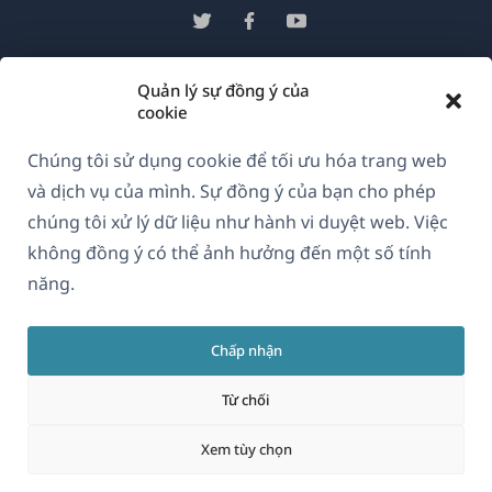
trong
(mở
(mở
(mở
cửa
trong
trong
trong
sổ
cửa
cửa
cửa
Quản lý sự đồng ý của
Vietnamese
mới)
sổ
sổ
sổ
cookie
mới)
mới)
mới)
(mở
Chúng tôi sử dụng cookie để tối ưu hóa trang web
© 2026
OnTheGoSystems Limited
trong
và dịch vụ của mình. Sự đồng ý của bạn cho phép
cửa
chúng tôi xử lý dữ liệu như hành vi duyệt web. Việc
sổ
không đồng ý có thể ảnh hưởng đến một số tính
mới)
năng.
Chấp nhận
Từ chối
Xem tùy chọn