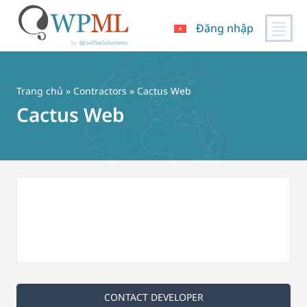
Đăng nhập
Chuyển
đến
nội
Trang chủ
»
Contractors
» Cactus Web
dung
Cactus Web
CONTACT DEVELOPER