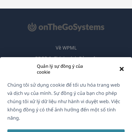
Về WPML
GDPR & Chính sách Bảo mật
Quản lý sự đồng ý của
(mở
Tham gia đội ngũ của chúng tôi
cookie
trong
(mở
(mở
(mở
Chúng tôi sử dụng cookie để tối ưu hóa trang web
cửa
trong
trong
trong
và dịch vụ của mình. Sự đồng ý của bạn cho phép
sổ
cửa
cửa
cửa
Vietnamese
chúng tôi xử lý dữ liệu như hành vi duyệt web. Việc
mới)
sổ
sổ
sổ
không đồng ý có thể ảnh hưởng đến một số tính
mới)
mới)
mới)
(mở
© 2026
OnTheGoSystems Limited
năng.
trong