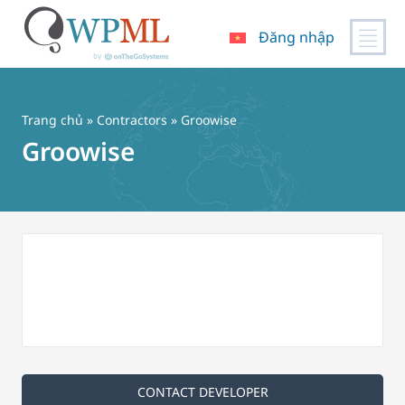
Đăng nhập
Chuyển
đến
nội
Trang chủ
»
Contractors
» Groowise
dung
Groowise
CONTACT DEVELOPER