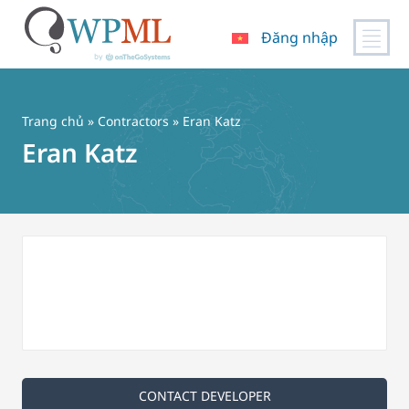
Đăng nhập
Chuyển
đến
nội
Trang chủ
»
Contractors
» Eran Katz
dung
Eran Katz
CONTACT DEVELOPER