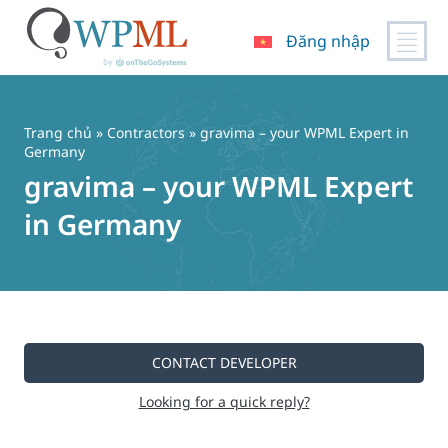
Đăng nhập
Chuyển
đến
nội
Trang chủ
»
Contractors
» gravima – your WPML Expert in
dung
Germany
gravima – your WPML Expert
in Germany
CONTACT DEVELOPER
Looking for a quick reply?