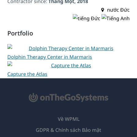
Contractor since:
Tháng Một, 2018
nước Đức
Portfolio
Dolphin Therapy Center in Marmaris
Capture the Atlas
Về WPML
GDPR & Chính sách Bảo mật