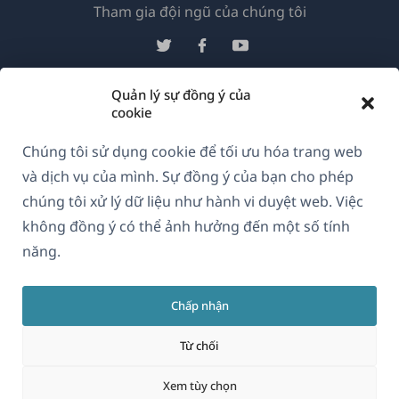
(mở
Tham gia đội ngũ của chúng tôi
trong
(mở
(mở
(mở
cửa
trong
trong
trong
sổ
cửa
cửa
cửa
Quản lý sự đồng ý của
Vietnamese
mới)
cookie
sổ
sổ
sổ
mới)
mới)
mới)
Chúng tôi sử dụng cookie để tối ưu hóa trang web
(mở
© 2026
OnTheGoSystems Limited
và dịch vụ của mình. Sự đồng ý của bạn cho phép
trong
chúng tôi xử lý dữ liệu như hành vi duyệt web. Việc
cửa
không đồng ý có thể ảnh hưởng đến một số tính
sổ
năng.
mới)
Chấp nhận
Từ chối
Xem tùy chọn