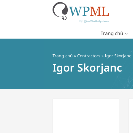
Trang chủ
Chuyển
đến
nội
Trang chủ
»
Contractors
» Igor Skorjanc
dung
Igor Skorjanc