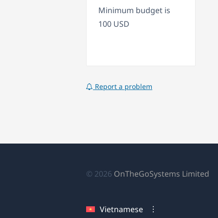
Minimum budget is
100 USD
Report a problem
(
© 2026
OnTheGoSystems Limited
tr
cử
Vietnamese
sổ