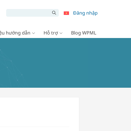
Đăng nhập
liệu hướng dẫn
Hỗ trợ
Blog WPML