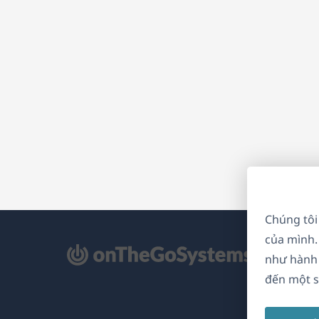
Chúng tôi
của mình.
mở
như hành 
ong
đến một s
a