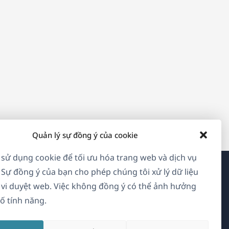
Quản lý sự đồng ý của cookie
 sử dụng cookie để tối ưu hóa trang web và dịch vụ
 Sự đồng ý của bạn cho phép chúng tôi xử lý dữ liệu
Về WPML
vi duyệt web. Việc không đồng ý có thể ảnh hưởng
ố tính năng.
GDPR & Chính sách Bảo mật
(mở
Tham gia đội ngũ của chúng tôi