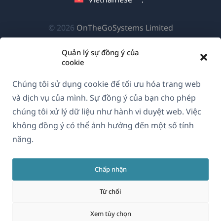
mới)
sổ
sổ
sổ
mới)
mới)
mới)
(mở
© 2026
OnTheGoSystems Limited
trong
Quản lý sự đồng ý của
cửa
cookie
sổ
mới)
Chúng tôi sử dụng cookie để tối ưu hóa trang web
và dịch vụ của mình. Sự đồng ý của bạn cho phép
chúng tôi xử lý dữ liệu như hành vi duyệt web. Việc
không đồng ý có thể ảnh hưởng đến một số tính
năng.
Chấp nhận
Từ chối
Xem tùy chọn