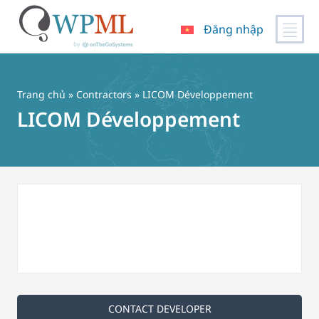
Đăng nhập
Chuyển
đến
nội
Trang chủ
»
Contractors
» LICOM Développement
dung
LICOM Développement
CONTACT DEVELOPER