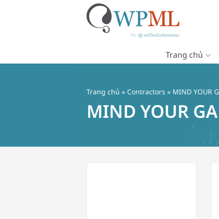
Trang chủ
Chuyển
đến
nội
Trang chủ
»
Contractors
» MIND YOUR G
dung
MIND YOUR GA