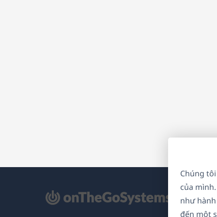
Chúng tôi
của mình.
mở
như hành 
ong
đến một s