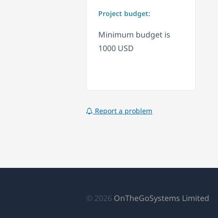
Project budget:
Minimum budget is
1000 USD
Report a problem
(
© 2026
OnTheGoSystems Limited
tr