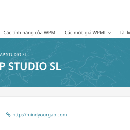
Các tính năng của WPML
Các mức giá WPML
Tài 
AP STUDIO SL
P STUDIO SL
http://mindyourgap.com