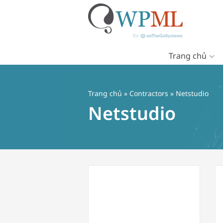
Trang chủ
Chuyển
đến
nội
Trang chủ
»
Contractors
» Netstudio
dung
Netstudio