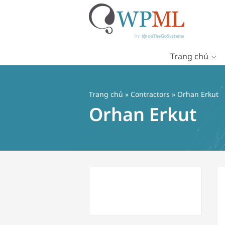
Trang chủ
Chuyển
đến
nội
Trang chủ
»
Contractors
» Orhan Erkut
dung
Orhan Erkut