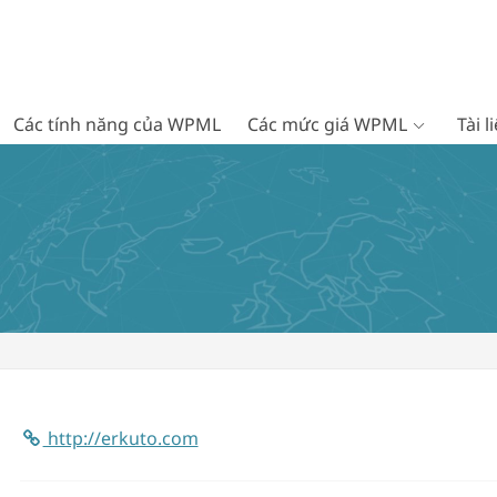
Các tính năng của WPML
Các mức giá WPML
Tài 
http://erkuto.com