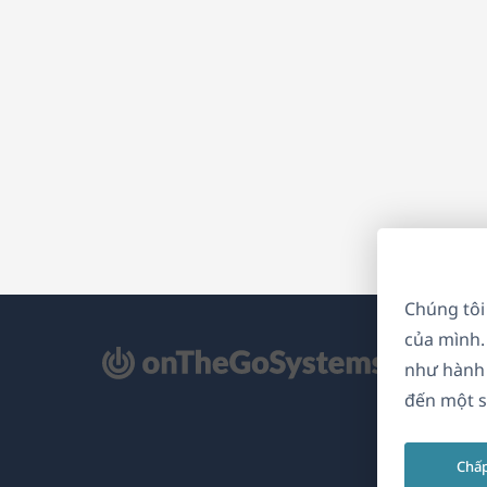
Chúng tôi
của mình.
mở
như hành 
ong
đến một s
a
Chấ
i)