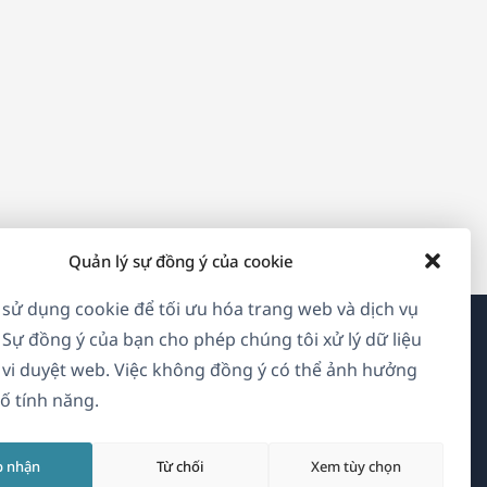
Quản lý sự đồng ý của cookie
 sử dụng cookie để tối ưu hóa trang web và dịch vụ
 Sự đồng ý của bạn cho phép chúng tôi xử lý dữ liệu
Về WPML
vi duyệt web. Việc không đồng ý có thể ảnh hưởng
ố tính năng.
GDPR & Chính sách Bảo mật
(mở
Tham gia đội ngũ của chúng tôi
p nhận
Từ chối
Xem tùy chọn
trong