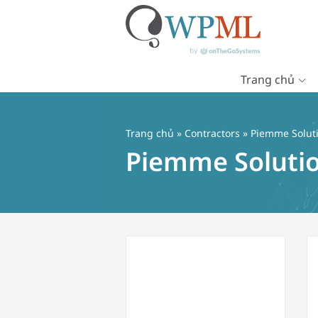
Trang chủ
Chuyển
đến
nội
Trang chủ
»
Contractors
» Piemme Soluti
dung
Piemme Solutio