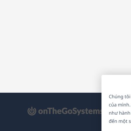
Chúng tôi
của mình.
mở
như hành 
ong
đến một s
a