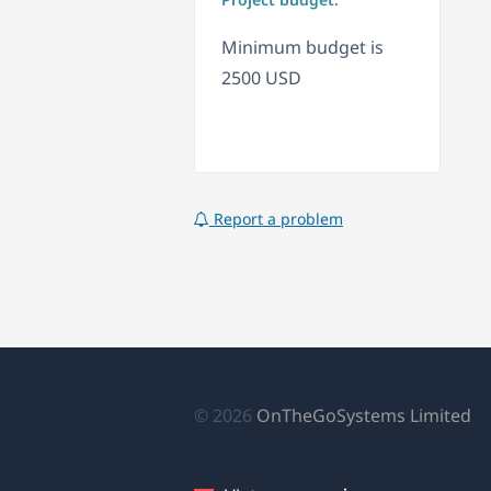
Minimum budget is
2500 USD
Report a problem
(
© 2026
OnTheGoSystems Limited
tr
cử