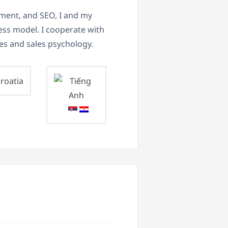
pment, and SEO, I and my
ess model. I cooperate with
es and sales psychology.
roatia