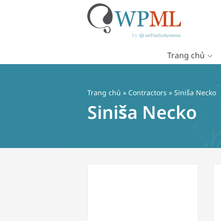
Trang chủ
Chuyển
đến
nội
Trang chủ
»
Contractors
» Siniša Necko
dung
Siniša Necko