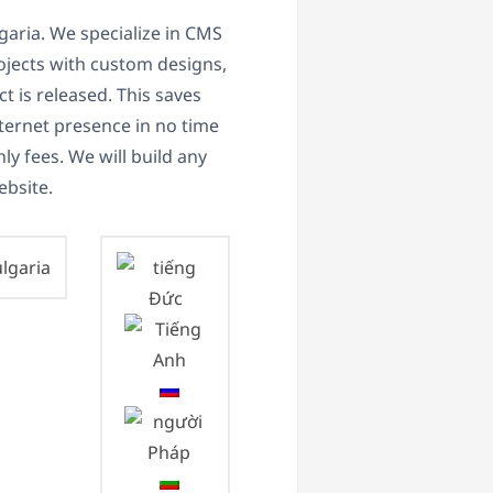
lgaria. We specialize in CMS
ects with custom designs,
t is released. This saves
ernet presence in no time
y fees. We will build any
ebsite.
lgaria