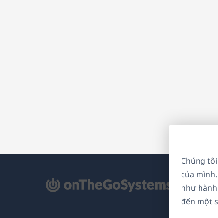
Chúng tôi
của mình.
mở
như hành 
ong
đến một s
a