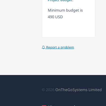
Minimum budget is
490 USD
Report a problem
(
© 2026
OnTheGoSystems Limited
tr
cử