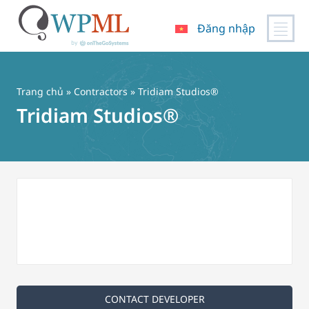
Đăng nhập
Chuyển
đến
nội
Trang chủ
»
Contractors
» Tridiam Studios®
dung
Tridiam Studios®
CONTACT DEVELOPER