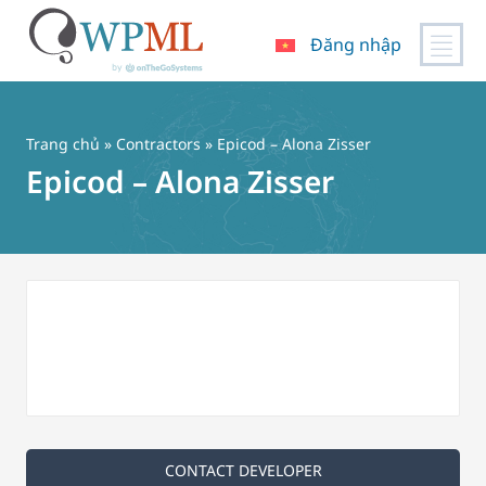
Đăng nhập
Chuyển
đến
nội
Trang chủ
»
Contractors
» Epicod – Alona Zisser
dung
Epicod – Alona Zisser
CONTACT DEVELOPER