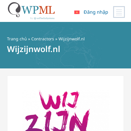
Đăng nhập
Chuyển
đến
nội
Trang chủ
»
Contractors
» Wijzijnwolf.nl
dung
Wijzijnwolf.nl