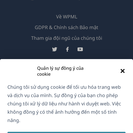
Về WPML
GDPR & Chính sách Bảo mật
(mở
Tham gia đội ngũ của chúng tôi
trong
(mở
(mở
(mở
cửa
trong
trong
trong
sổ
cửa
cửa
cửa
Quản lý sự đồng ý của
Vietnamese
mới)
sổ
sổ
sổ
cookie
mới)
mới)
mới)
(mở
© 2026
OnTheGoSystems Limited
Chúng tôi sử dụng cookie để tối ưu hóa trang web
trong
và dịch vụ của mình. Sự đồng ý của bạn cho phép
cửa
chúng tôi xử lý dữ liệu như hành vi duyệt web. Việc
sổ
không đồng ý có thể ảnh hưởng đến một số tính
mới)
năng.