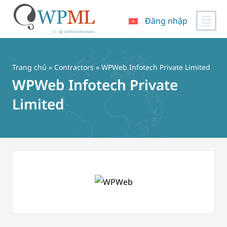
Đăng nhập
Chuyển
đến
nội
Trang chủ
»
Contractors
» WPWeb Infotech Private Limited
dung
WPWeb Infotech Private
Limited