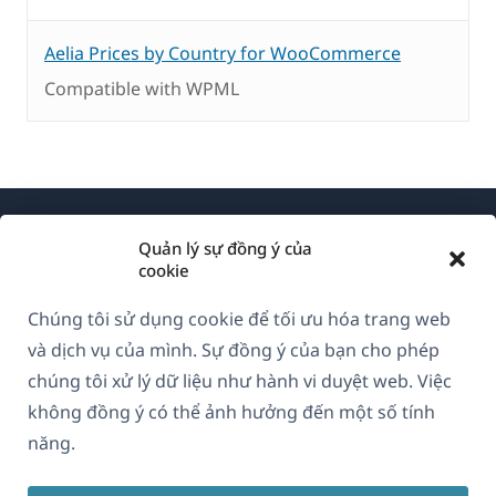
Aelia Prices by Country for WooCommerce
Compatible with WPML
Quản lý sự đồng ý của
cookie
Chúng tôi sử dụng cookie để tối ưu hóa trang web
Về WPML
và dịch vụ của mình. Sự đồng ý của bạn cho phép
GDPR & Chính sách Bảo mật
chúng tôi xử lý dữ liệu như hành vi duyệt web. Việc
không đồng ý có thể ảnh hưởng đến một số tính
(mở
Tham gia đội ngũ của chúng tôi
năng.
trong
(mở
(mở
(mở
cửa
trong
trong
trong