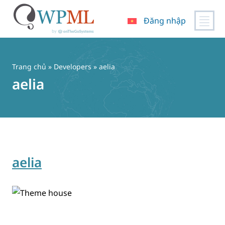
Đăng nhập
Chuyển
đến
nội
Trang chủ
» Developers » aelia
dung
aelia
aelia