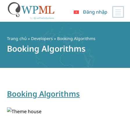
Đăng nhập
Chuyển
đến
nội
Trang chủ
» Developers » Booking Algorithms
dung
Booking Algorithms
Booking Algorithms