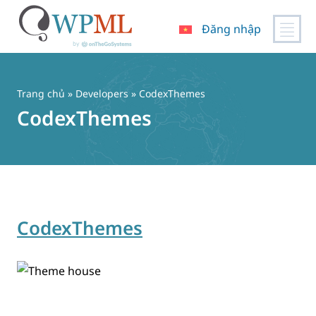
Đăng nhập
Chuyển
đến
nội
Trang chủ
» Developers » CodexThemes
dung
CodexThemes
CodexThemes